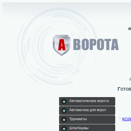
Гото
Автоматические ворота
Автоматика для ворот
КОД
Турникеты
Шлагбаумы