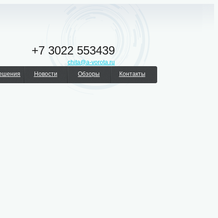
+7 3022 553439
chita@a-vorota.ru
решения
Новости
Обзоры
Контакты