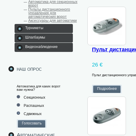
Автоматика для секционных
ворот
Пульты дистанционного
управления для
автоматических ворот
Аксессуары для автоматики
Турникеты
Шлагбаумы
Видеонаблюдение
Пульт дистанци
26 €
наш опрос
Пульт дистанционного упра
Автоматика для каких ворот
вам нужна?
Секционных
Распашных
Сдвижных
Автоматические