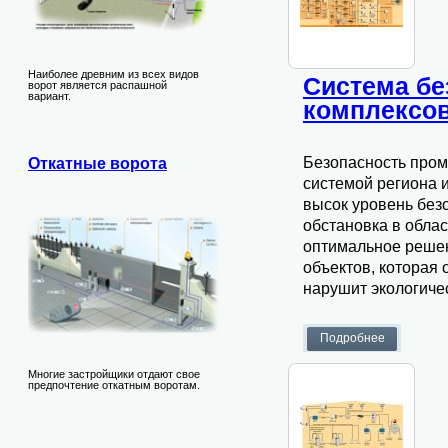
Наиболее древним из всех видов
Система б
ворот является распашной
вариант.
комплексо
Безопасность пром
Откатные ворота
системой региона и
высок уровень без
обстановка в обла
оптимальное реше
объектов, которая
нарушит экологичес
Многие застройщики отдают свое
предпочтение откатным воротам.