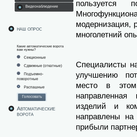
пользуется п
Видеонаблюдение
Многофункцио
модернизация, 
наш опрос
многолетний опы
Какие автоматические ворота
вам нужны?
Секционные
Специалисты на
Сдвижные (откатные)
улучшению пот
Подъемно-
поворотные
место в этом
Распашные
направленная 
изделий и ко
Автоматические
ворота
направлены на
прибыли партн