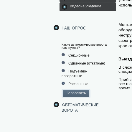
исполь
Видеонаблюдение
Монтаж
наш опрос
обору
инстр
свою р
Какие автоматические ворота
крае о
вам нужны?
Секционные
Выезд
Сдвижные (откатные)
В слож
специа
Подъемно-
поворотные
Прибыв
все ню
Распашные
время 
Автоматические
ворота