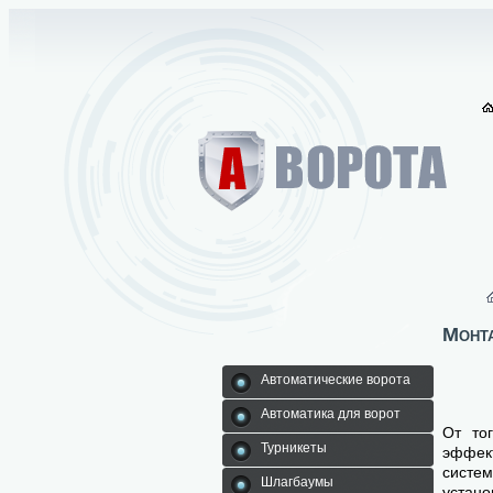
Монт
Автоматические ворота
Автоматика для ворот
От то
Турникеты
эффект
систем
Шлагбаумы
устан