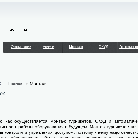
О компании
Услуги
Монтаж
СКУД
Готовые 
Главная
Монтаж
аж
го как осуществляется монтаж турникетов, СКУД и автоматиче
ивность работы оборудования в будущем. Монтаж турникета явл
ы контроля и управления доступом, поэтому к нему надо отнестис
овка оборудования была проведена качественно, ею дол