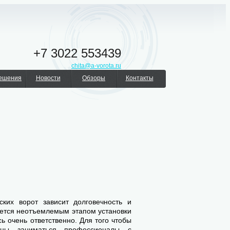
+7 3022 553439
chita@a-vorota.ru
решения
Новости
Обзоры
Контакты
ских ворот зависит долговечность и
яется неотъемлемым этапом установки
ь очень ответственно. Для того чтобы
жны заниматься профессионалы с