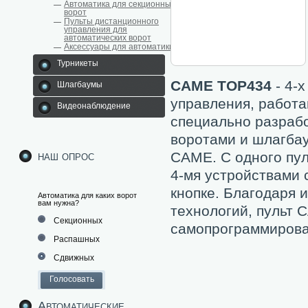
Автоматика для секционных
ворот
Пульты дистанционного
управления для
автоматических ворот
Аксессуары для автоматики
Турникеты
CAME TOP434
- 4-
Шлагбаумы
управления, работа
Видеонаблюдение
специально разраб
воротами и шлагба
наш опрос
CAME. С одного пу
4-мя устройствами 
кнопке. Благодаря 
Автоматика для каких ворот
вам нужна?
технологий, пульт
Секционных
самопрограммирован
Распашных
Сдвижных
Автоматические