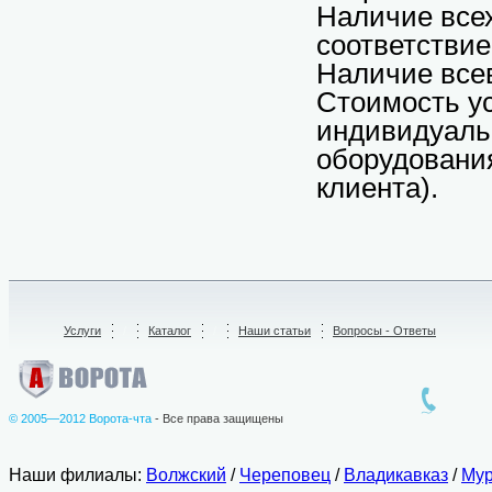
Наличие все
соответстви
Наличие всев
Стоимость ус
индивидуальн
оборудования
клиента).
Услуги
/
Каталог
/
Наши статьи
Вопросы - Ответы
© 2005—2012 Ворота-чта
- Все права защищены
Наши филиалы:
Волжский
/
Череповец
/
Владикавказ
/
Мур