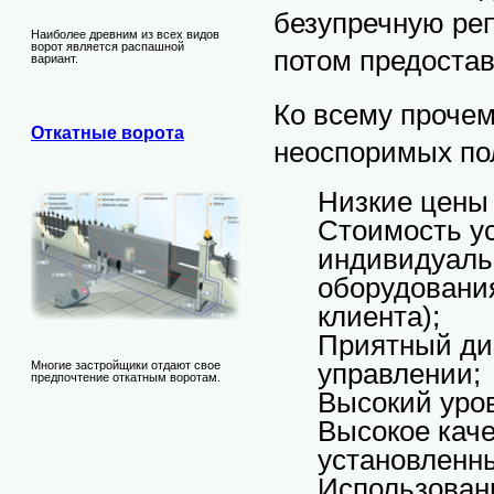
безупречную ре
Наиболее древним из всех видов
ворот является распашной
потом предостав
вариант.
Ко всему прочем
Откатные ворота
неоспоримых по
Низкие цены 
Стоимость ус
индивидуальн
оборудования
клиента);
Приятный диз
управлении;
Многие застройщики отдают свое
предпочтение откатным воротам.
Высокий уро
Высокое каче
установленн
Использовани