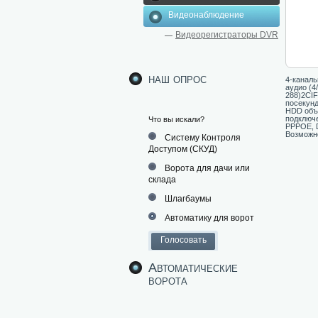
Видеонаблюдение
Видеорегистраторы DVR
наш опрос
4-каналь
аудио (4
288)2CIF
посекунд
HDD объе
подключе
Что вы искали?
PPPOE, 
Возможно
Систему Контроля
Доступом (СКУД)
Ворота для дачи или
склада
Шлагбаумы
Автоматику для ворот
Автоматические
ворота