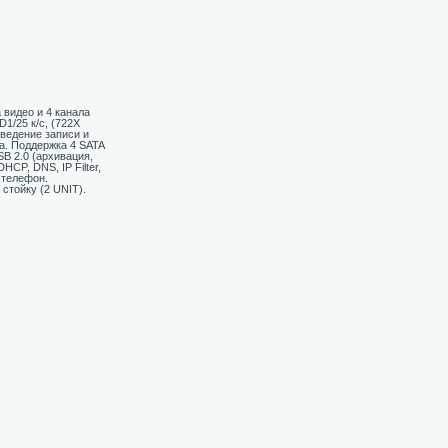
 видео и 4 канала
1/25 к/c, (722Х
зведение записи и
а. Поддержка 4 SATA
B 2.0 (архивация,
CP, DNS, IP Filter,
 телефон.
стойку (2 UNIT).