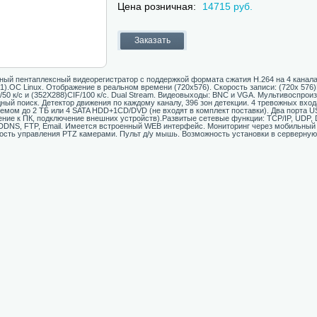
Цена розничная:
14715 руб.
ный пентаплексный видеорегистратор с поддержкой формата сжатия H.264 на 4 канала
/1).ОС Linux. Отображение в реальном времени (720х576). Скорость записи: (720х 576)D
/50 к/с и (352Х288)CIF/100 к/с. Dual Stream. Видеовыходы: BNC и VGA. Мультивоспрои
ный поиск. Детектор движения по каждому каналу, 396 зон детекции. 4 тревожных вход
мом до 2 ТБ или 4 SATA HDD+1CD/DVD (не входят в комплект поставки). Два порта US
ние к ПК, подключение внешних устройств).Развитые сетевые функции: TCP/IP, UDP, DH
DDNS, FTP, Email. Имеется встроенный WEB интерфейс. Мониторинг через мобильный
сть управления PTZ камерами. Пульт д/у мышь. Возможность установки в серверную 