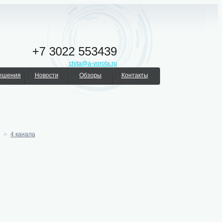
+7 3022 553439
chita@a-vorota.ru
решения
Новости
Обзоры
Контакты
4 канала