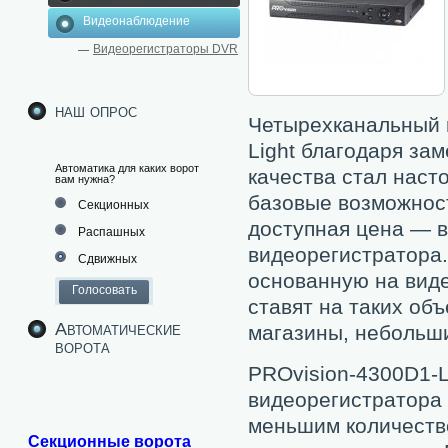
Видеонаблюдение
Видеорегистраторы DVR
наш опрос
Четырехканальный 
Light благодаря за
Автоматика для каких ворот
качества стал наст
вам нужна?
базовые возможнос
Секционных
доступная цена — в
Распашных
видеорегистратора
Сдвижных
основанную на виде
ставят на таких объ
Автоматические
магазины, небольш
ворота
PROvision-4300D1-L
видеорегистратора 
меньшим количеств
Секционные ворота