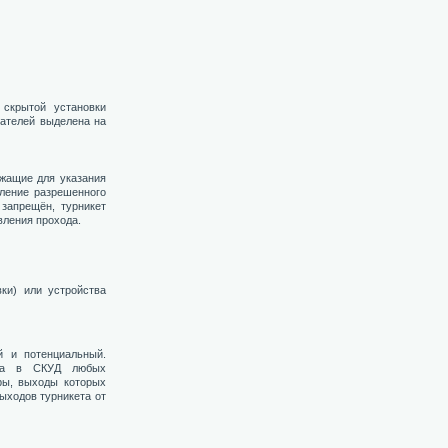
 скрытой установки
вателей выделена на
ужащие для указания
вление разрешенного
 запрещён, турникет
вления прохода.
ки) или устройства
 и потенциальный.
ета в СКУД любых
еры, выходы которых
ыходов турникета от