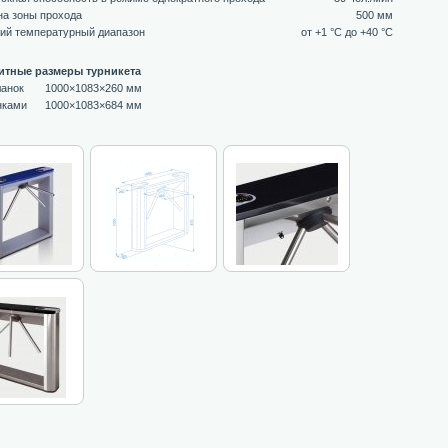
а зоны прохода
500 мм
ий температурный диапазон
от +1 °C до +40 °C
итные размеры турникета
ланок
1000×1083×260 мм
нками
1000×1083×684 мм