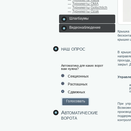
Турникеты Kaba
Турникеты ОМА
Турникеты Gotschlich
Турникеты Ozak
Шлагбаумы
Видеонаблюдение
Крышка 
бесконт
крышке 
наш опрос
В крышк
направл
прохода
закрыт. 
Автоматика для каких ворот
вам нужна?
Секционных
Управле
Распашных
а
р
о
Сдвижных
При уп
Возмож
Автоматические
произво
поддерж
ворота
контрол