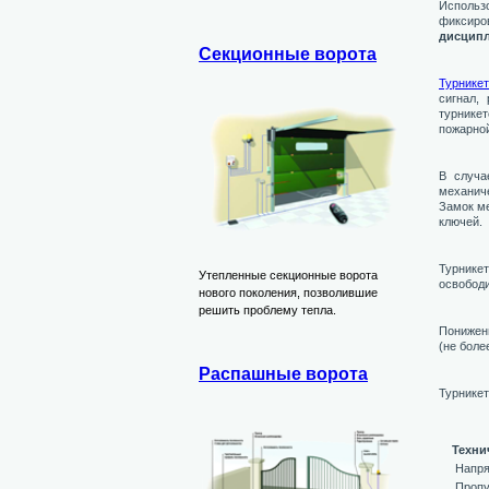
Использ
фиксиро
дисципл
Секционные ворота
Турникет
сигнал,
турнике
пожарной
В случа
механич
Замок ме
ключей.
Турнике
Утепленные секционные ворота
освободи
нового поколения, позволившие
решить проблему тепла.
Понижен
(не более
Распашные ворота
Турнике
Техни
Напря
Пропу