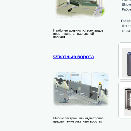
Ширин
Рабоч
Габар
без п
Наиболее древним из всех видов
с пла
ворот является распашной
вариант.
Откатные ворота
Многие застройщики отдают свое
предпочтение откатным воротам.