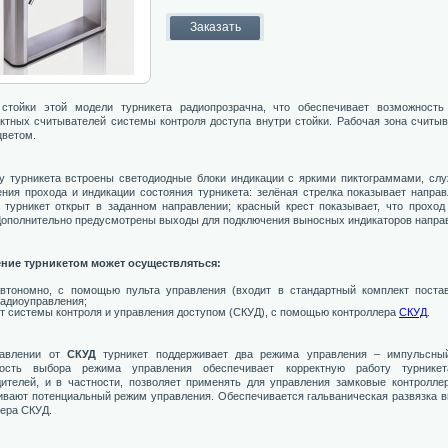
стойки этой модели турникета радиопрозрачна, что обеспечивает возможность
актных считывателей системы контроля доступа внутри стойки. Рабочая зона считы
цветом.
у турникета встроены светодиодные блоки индикации с яркими пиктограммами, сл
ения прохода и индикации состояния турникета: зелёная стрелка показывает напра
, турникет открыт в заданном направлении; красный крест показывает, что проход
Дополнительно предусмотрены выходы для подключения выносных индикаторов напра
ние турникетом может осуществляться:
втономно, с помощью пульта управления (входит в стандартный комплект постав
адиоуправления;
т системы контроля и управления доступом (СКУД), с помощью контроллера
СКУД
.
равлении от
СКУД
турникет поддерживает два режима управления – импульсный
ность выбора режима управления обеспечивает корректную работу турник
дителей, и в частности, позволяет применять для управления замковые контролл
ивают потенциальный режим управления. Обеспечивается гальваническая развязка в
лера СКУД.