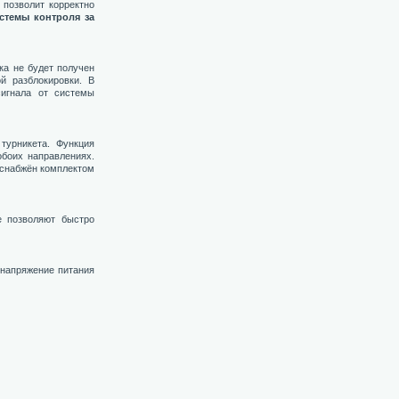
 позволит корректно
стемы контроля за
ка не будет получен
й разблокировки. В
сигнала от системы
турникета. Функция
боих направлениях.
 снабжён комплектом
е позволяют быстро
 напряжение питания