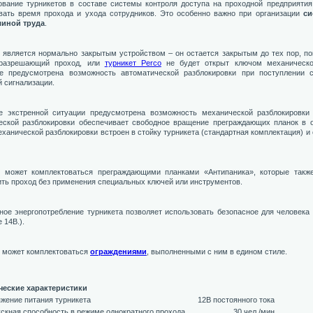
ование турникетов в составе системы контроля доступа на проходной предприятия
вать время прохода и ухода сотрудников. Это особенно важно при организации
си
иной труда
.
является нормально закрытым устройством – он остается закрытым до тех пор, по
 разрешающий проход, или
турникет Perco
не будет открыт ключом механическо
те предусмотрена возможность автоматической разблокировки при поступлении 
 сигнализации.
е экстренной ситуации предусмотрена возможность механической разблокировки 
еской разблокировки обеспечивает свободное вращение преграждающих планок в о
ханической разблокировки встроен в стойку турникета (стандартная комплектация) и
т может комплектоваться преграждающими планками «Антипаника», которые такж
ть проход без применения специальных ключей или инструментов.
ное энергопотребление турникета позволяет использовать безопасное для человека
 14В.).
т может комплектоваться
ограждениями
, выполненными с ним в едином стиле.
ческие характеристики
жение питания турникета
12B постоянного тока
скная способность в режиме однократного прохода
30 чел./мин