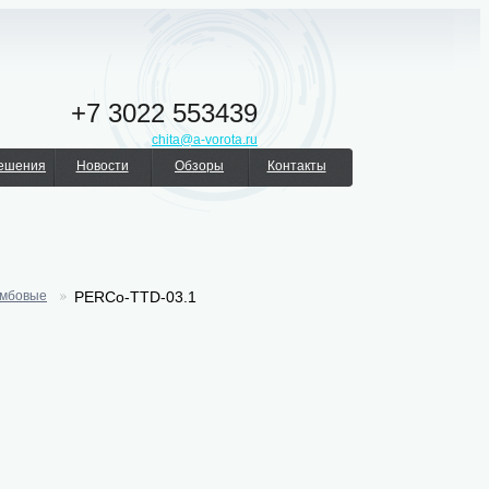
+7 3022 553439
chita@a-vorota.ru
решения
Новости
Обзоры
Контакты
умбовые
PERCo-TTD-03.1