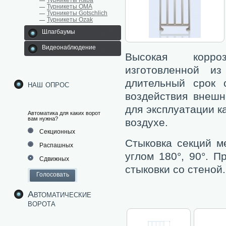
Турникеты Kaba
Турникеты ОМА
Турникеты Gotschlich
Турникеты Ozak
Шлагбаумы
Видеонаблюдение
Высокая корроз
изготовленной из
длительный срок 
наш опрос
воздействия внешн
для эксплуатации к
Автоматика для каких ворот
вам нужна?
воздухе.
Секционных
Стыковка секций м
Распашных
углом 180°, 90°. 
Сдвижных
стыковки со стеной.
Автоматические
ворота