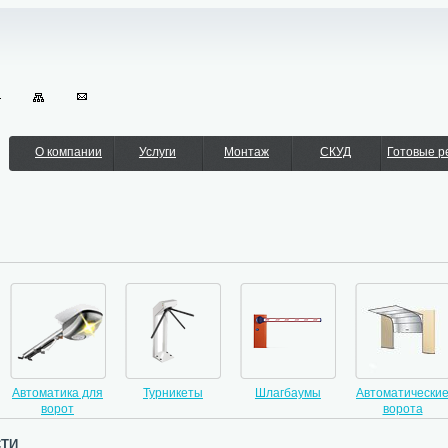
О компании
Услуги
Монтаж
СКУД
Готовые 
Автоматика для
Турникеты
Шлагбаумы
Автоматически
ворот
ворота
ти