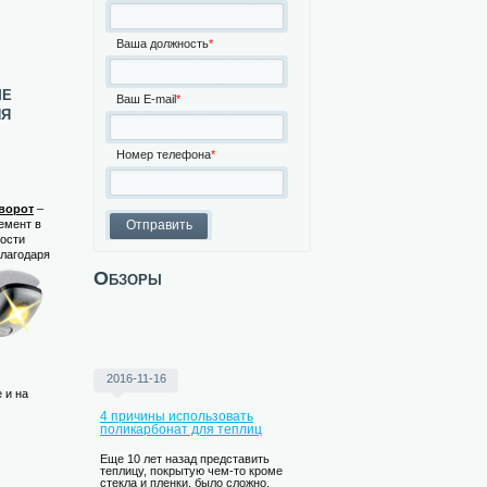
Ваша должность
*
ые
Ваш E-mail
*
ия
Номер телефона
*
ворот
–
емент в
ости
Благодаря
Обзоры
2016-11-16
 и на
4 причины использовать
поликарбонат для теплиц
Еще 10 лет назад представить
теплицу, покрытую чем-то кроме
стекла и пленки, было сложно.