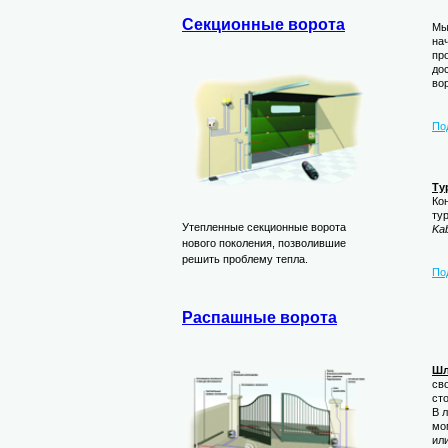
Секционные ворота
Мы
на
пр
до
во
По
Ту
Ко
ту
Утепленные секционные ворота
Ka
нового поколения, позволившие
решить проблему тепла.
По
Распашные ворота
Шл
св
ст
В 
мо
ил