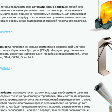
 готовы предложить вам
автоматические ворота
на любой вкус,
чиная от въездных распашных или откатных ворот и заканчивая
омышленными подъемно-поворотными воротами. Для организации
ступа в гараж, подойдут секционные или рулонные автоматические
рота из современных материалов и окраской по желанию заказчика.
дробнее
рникеты
являются основным элементом в современной Системе
нтроля и Управления Доступом (СКУД). Мы рады представить вам
рникеты известных зарубежных и Российских производителей,
Perco,
ba, OMA, OZAK, Gotschlich
.
дробнее
агбаумы
используется в тех случаях, когда необходимо ограничить
ободный въезд на прилегаемую территорию. Это может быть парковка,
оянка, промышленная зона, железнодорожный переезд или что то иное.
любом случае шлагбаумом проезд ограничивается на время, до того
мента, как будет предъявлен пропуск, получено разрешение на въезд
и путь освободится. Если все в порядке, то шлагбаум поднимается, и