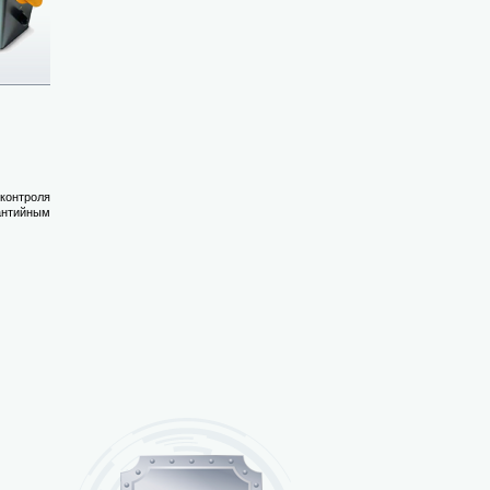
контроля
антийным