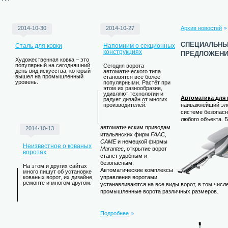
2014-10-30
2014-10-27
Архив новостей
специальн
Сталь для ковки
Напомним о секционных
предложен
конструкциях
Художественная ковка – это
популярный на сегодняшний
Сегодня ворота
день вид искусства, который
автоматического типа
вышел на промышленный
становятся всё более
уровень.
популярными. Растёт при
этом их разнообразие,
удивляют технологии и
Автоматика для 
радует дизайн от многих
наиважнейший эл
производителей.
системе безопасн
любого объекта. 
автоматическим приводам
2014-10-13
итальянских фирм
FAAC
,
CAME
и немецкой фирмы
Неизвестное о кованых
Marantec
, открытие ворот
воротах
станет удобным и
безопасным.
На этом и других сайтах
Автоматические комплексы
много пишут об установке
кованых ворот, их дизайне,
управления воротами
ремонте и многом другом.
устанавливаются на все виды ворот, в том числе
промышленные ворота различных размеров.
Подробнее