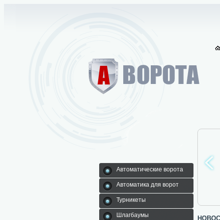
Автоматические ворота
Автоматика для ворот
Автоматика для
Турникеты
Шлагбаумы
Автоматические
Турникеты
ворот
ворота
Шлагбаумы
новос