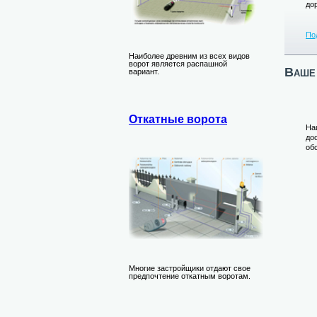
до
По
Наиболее древним из всех видов
ворот является распашной
Ваше 
вариант.
Откатные ворота
На
до
об
Многие застройщики отдают свое
предпочтение откатным воротам.