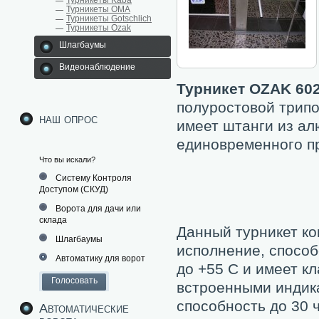
Турникеты Kaba
Турникеты ОМА
Турникеты Gotschlich
Турникеты Ozak
Шлагбаумы
Видеонаблюдение
Турникет OZAK 60
полуростовой трипо
наш опрос
имеет штанги из ал
единовременного пр
Что вы искали?
Систему Контроля
Доступом (СКУД)
Ворота для дачи или
склада
Данный турникет к
Шлагбаумы
исполнение, способ
Автоматику для ворот
до +55 С и имеет к
встроенными индик
способность до 30 
Автоматические