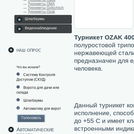
Турникеты Kaba
Турникеты ОМА
Турникеты Gotschlich
Турникеты Ozak
Шлагбаумы
Видеонаблюдение
Турникет OZAK 400
полуростовой трипо
наш опрос
нержавеющей стали
предназначен для 
человека.
Что вы искали?
Систему Контроля
Доступом (СКУД)
Ворота для дачи или
склада
Шлагбаумы
Данный турникет к
Автоматику для ворот
исполнение, способ
до +55 С и имеет к
встроенными индик
Автоматические