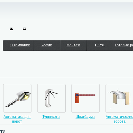
О компании
Услуги
Монтаж
СКУД
Готовые 
Автоматика для
Турникеты
Шлагбаумы
Автоматически
ворот
ворота
ти