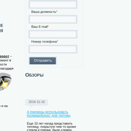
Ваша должность
*
ые
Ваш E-mail
*
ия
Номер телефона
*
ворот
–
емент в
ости
Благодаря
Обзоры
2016-11-16
 и на
4 причины использовать
поликарбонат для теплиц
Еще 10 лет назад представить
теплицу, покрытую чем-то кроме
стекла и пленки, было сложно.