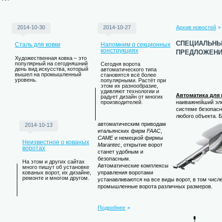
2014-10-30
2014-10-27
Архив новостей
специальн
Сталь для ковки
Напомним о секционных
предложен
конструкциях
Художественная ковка – это
популярный на сегодняшний
Сегодня ворота
день вид искусства, который
автоматического типа
вышел на промышленный
становятся всё более
уровень.
популярными. Растёт при
этом их разнообразие,
удивляют технологии и
Автоматика для 
радует дизайн от многих
наиважнейший эл
производителей.
системе безопасн
любого объекта. 
автоматическим приводам
2014-10-13
итальянских фирм
FAAC
,
CAME
и немецкой фирмы
Неизвестное о кованых
Marantec
, открытие ворот
воротах
станет удобным и
безопасным.
На этом и других сайтах
Автоматические комплексы
много пишут об установке
кованых ворот, их дизайне,
управления воротами
ремонте и многом другом.
устанавливаются на все виды ворот, в том числе
промышленные ворота различных размеров.
Подробнее