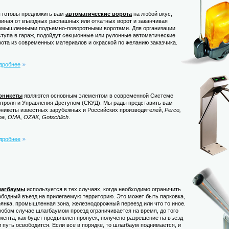
 готовы предложить вам
автоматические ворота
на любой вкус,
чиная от въездных распашных или откатных ворот и заканчивая
омышленными подъемно-поворотными воротами. Для организации
ступа в гараж, подойдут секционные или рулонные автоматические
рота из современных материалов и окраской по желанию заказчика.
дробнее
рникеты
являются основным элементом в современной Системе
нтроля и Управления Доступом (СКУД). Мы рады представить вам
рникеты известных зарубежных и Российских производителей,
Perco,
ba, OMA, OZAK, Gotschlich
.
дробнее
агбаумы
используется в тех случаях, когда необходимо ограничить
ободный въезд на прилегаемую территорию. Это может быть парковка,
оянка, промышленная зона, железнодорожный переезд или что то иное.
любом случае шлагбаумом проезд ограничивается на время, до того
мента, как будет предъявлен пропуск, получено разрешение на въезд
и путь освободится. Если все в порядке, то шлагбаум поднимается, и