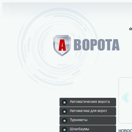
Автоматические ворота
Автоматика для ворот
Автоматика для
Турникеты
Шлагбаумы
Автоматические
Турникеты
ворот
ворота
Шлагбаумы
новос