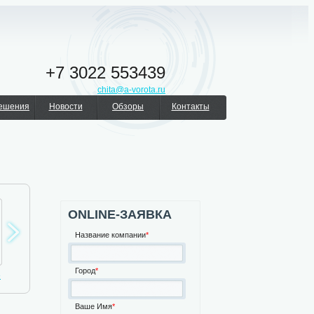
+7 3022 553439
chita@a-vorota.ru
решения
Новости
Обзоры
Контакты
ONLINE-ЗАЯВКА
Название компании
*
Город
*
е
Автоматика для
Турникеты
Шлагбаумы
ворот
Ваше Имя
*