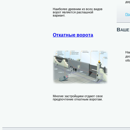
до
Наиболее древним из всех видов
ворот является распашной
По
вариант.
Ваше 
Откатные ворота
На
до
об
Многие застройщики отдают свое
предпочтение откатным воротам.