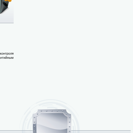
контроля
антийным