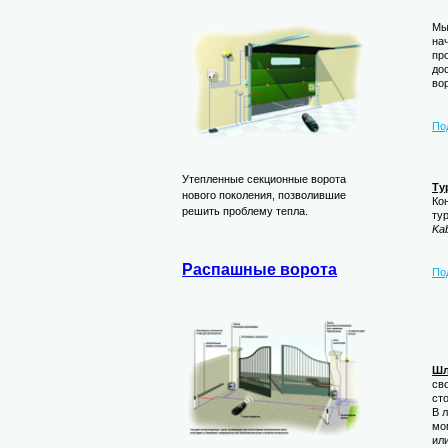
Мы
на
пр
до
во
По
Утепленные секционные ворота
Ту
нового поколения, позволившие
Ко
решить проблему тепла.
ту
Ka
Распашные ворота
По
Шл
св
ст
В 
мо
ил