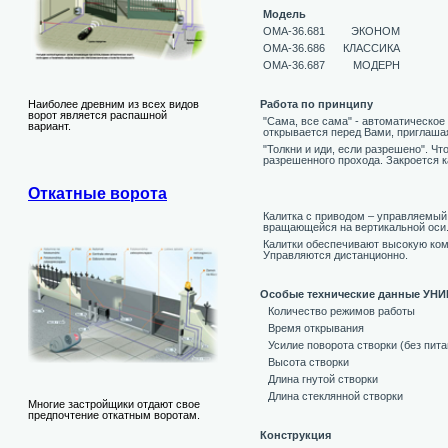
Модель
OMA-36.681
ЭКОНОМ
OMA-36.686
КЛАССИКА
OMA-36.687
МОДЕРН
Наиболее древним из всех видов
Работа по принципу
ворот является распашной
"Сама, все сама" - автоматическое
вариант.
открывается перед Вами, приглаша
"Толкни и иди, если разрешено". Чт
разрешенного прохода. Закроется к
Откатные ворота
Калитка c приводом – управляемый
вращающейся на вертикальной оси
Калитки обеспечивают высокую ком
Управляются дистанционно.
Особые технические данные УН
Количество режимов работы
Время открывания
Усилие поворота створки (без пита
Высота створки
Длина гнутой створки
Длина стеклянной створки
Многие застройщики отдают свое
предпочтение откатным воротам.
Конструкция