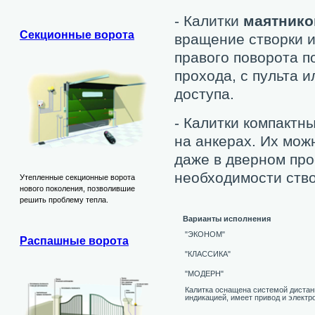
- Калитки
маятник
Секционные ворота
вращение створки и
правого поворота п
прохода, с пульта 
доступа.
- Калитки компактн
на анкерах. Их мож
даже в дверном пр
необходимости ство
Утепленные секционные ворота
нового поколения, позволившие
решить проблему тепла.
Варианты исполнения
"ЭКОНОМ"
Распашные ворота
"КЛАССИКА"
"МОДЕРН"
Калитка оснащена системой дистан
индикацией, имеет привод и электр