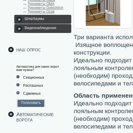
Турникеты Kaba
Турникеты ОМА
Турникеты Gotschlich
Турникеты Ozak
Шлагбаумы
Видеонаблюдение
Три варианта испол
Изящное воплощени
наш опрос
конструкции.
Идеально подходит 
лояльным контролем
Автоматика для каких ворот
вам нужна?
(необходим) проход
Секционных
велосипедами и те
Распашных
Сдвижных
Область применен
Идеально подходит 
лояльным контролем
Автоматические
(необходим) проход
ворота
велосипедами и те