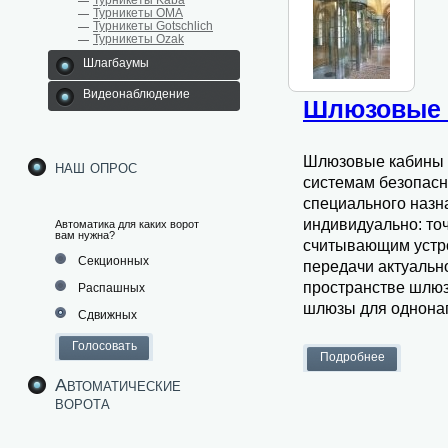
Турникеты Kaba
Турникеты ОМА
Турникеты Gotschlich
Турникеты Ozak
Шлагбаумы
Видеонаблюдение
Шлюзовые 
Шлюзовые кабины O
наш опрос
системам безопасн
специального назн
индивидуально: то
Автоматика для каких ворот
вам нужна?
считывающим устро
Секционных
передачи актуальн
пространстве шлюз
Распашных
шлюзы для однонап
Сдвижных
Автоматические
ворота