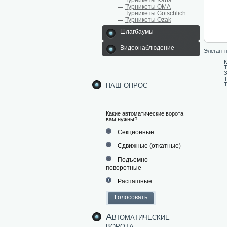
Турникеты Kaba
Турникеты ОМА
Турникеты Gotschlich
Турникеты Ozak
Шлагбаумы
Видеонаблюдение
Элегантн
К
Т
З
Т
наш опрос
Т
Какие автоматические ворота
вам нужны?
Секционные
Сдвижные (откатные)
Подъемно-
поворотные
Распашные
Автоматические
ворота