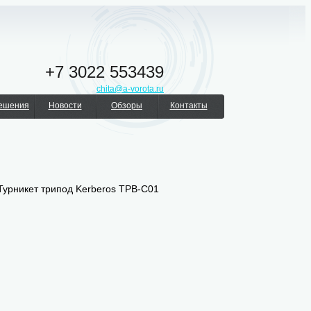
+7 3022 553439
chita@a-vorota.ru
решения
Новости
Обзоры
Контакты
Турникет трипод Kerberos TPB-C01