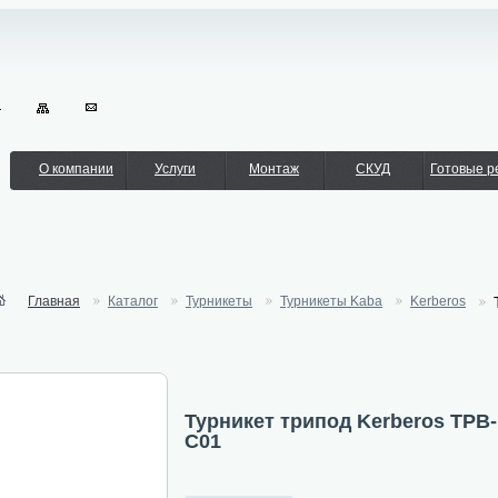
О компании
Услуги
Монтаж
СКУД
Готовые 
Главная
Каталог
Турникеты
Турникеты Kaba
Kerberos
Турникет трипод Kerberos TPB-
C01