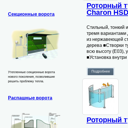
Роторный т
Charon HSD
Секционные ворота
Стильный, тонкий и
тремя вариантами 
из нержавеющей ст
дерева ■Створки ту
всю высоту (E03), 
■Установка внутр
Утепленные секционные ворота
нового поколения, позволившие
решить проблему тепла.
Распашные ворота
Роторный т