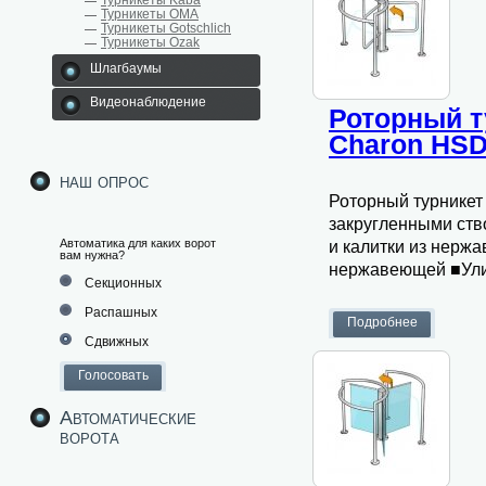
Турникеты Kaba
Турникеты ОМА
Турникеты Gotschlich
Турникеты Ozak
Шлагбаумы
Видеонаблюдение
Роторный т
Charon HSD
наш опрос
Роторный турникет 
закругленными ств
Автоматика для каких ворот
и калитки из нержа
вам нужна?
нержавеющей ■Улич
Секционных
Распашных
Сдвижных
Автоматические
ворота