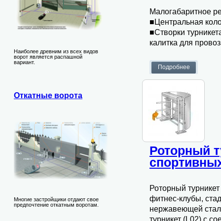
Малогабаритное ре
■Центральная коло
■Створки турникет
калитка для прово
Наиболее древним из всех видов
ворот является распашной
вариант.
Откатные ворота
Роторный т
спортивны
Роторный турникет 
фитнес-клубы, стад
Многие застройщики отдают свое
предпочтение откатным воротам.
нержавеющей стали
турникет (L02) с с