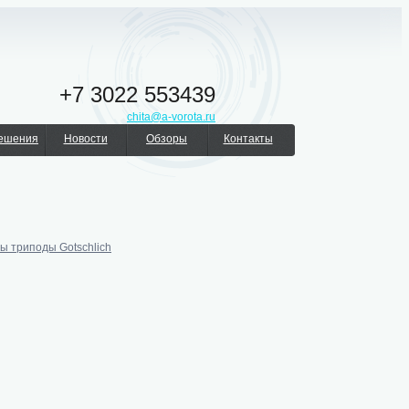
+7 3022 553439
chita@a-vorota.ru
решения
Новости
Обзоры
Контакты
ы триподы Gotschlich