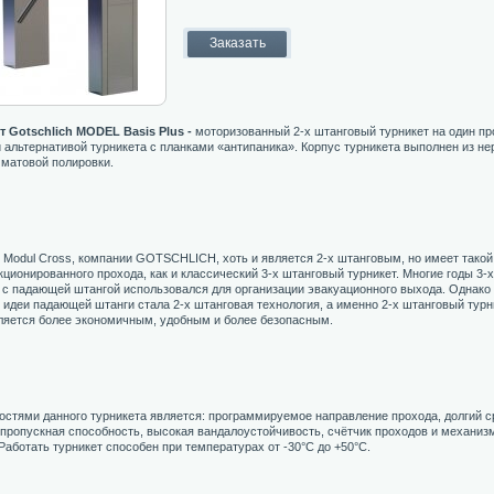
т
Gotschlich MODEL Basis Plus -
моторизованный 2-х штанговый турникет на один пр
 альтернативой турникета с планками «антипаника». Корпус турникета выполнен из н
 матовой полировки.
 Modul Cross, компании GOTSCHLICH, хоть и является 2-х штанговым, но имеет такой
кционированного прохода, как и классический 3-х штанговый турникет. Многие годы 3-
 с падающей штангой использовался для организации эвакуационного выхода. Однако
 идеи падающей штанги стала 2-х штанговая технология, а именно 2-х штанговый турн
ляется более экономичным, удобным и более безопасным.
стями данного турникета является: программируемое направление прохода, долгий с
пропускная способность, высокая вандалоустойчивость, счётчик проходов и механиз
Работать турникет способен при температурах от -30°C до +50°C.