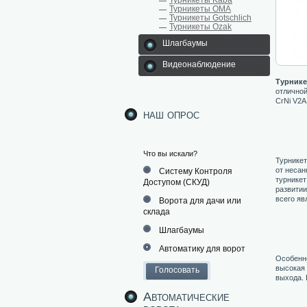
Турникеты Kaba
Турникеты ОМА
Турникеты Gotschlich
Турникеты Ozak
Шлагбаумы
Видеонаблюдение
Турнике
отличной
CrNi V2A
наш опрос
Что вы искали?
Турникет
от несан
Систему Контроля
турникет
Доступом (СКУД)
развитии
всего яв
Ворота для дачи или
склада
Шлагбаумы
Автоматику для ворот
Особенно
высокая 
выхода. 
Автоматические