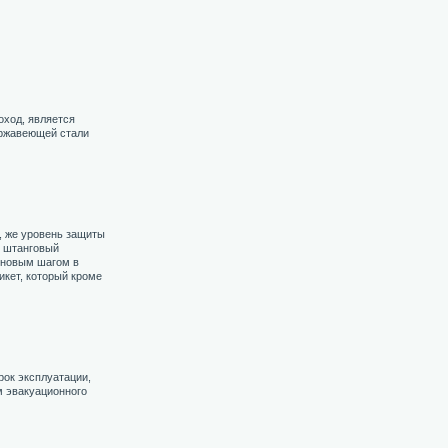
оход, является
ержавеющей стали
, же уровень защиты
х штанговый
 новым шагом в
икет, который кроме
рок эксплуатации,
м эвакуационного