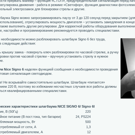
ости прервать маневр – функция «СТОП», предупредительная сигнализация перед на
регулировка движения - работа в режиме «Светофор», функция диагностики фотоэлеме
ельный электрозамок для блокировки стрелы и другие.
баума Signo можно запрограммировать паузу от 3 до 120 секунд перед закрытием (дл
спользования), отрегулировать мощность двигателя – установить замедления в конц
 также выполнить другие регулировки. Для корректной работы оборудования выполнени
е, настройке и программированию рекомендуется проводить специалистами.
 необходимости можно разблокировать шлагбаум Signo 6 без труда,
в следующие действия:
 крышку замка - повернуть ключ разблокировки по часовой стрелке, а ручку
ровки против часовой стрелки – вручную установить стрелу в нужное
ие.
м Nice Signo 6
наделен функцией сообщения о необходимости проведения
товая сигнализация светодиодом.
е! Не вскрывайте самостоятельно шлагбаум. Шлагбаум «питается»
ием 220 В, поэтому во избежании несчастных случаев все работы должны
ться квалифицированными специалистами.
ческие характеристики шлагбаума NICE SIGNO 6/ Signo 6I
ие, В (50Гц)
220
йное питание (В пост.тока, тип батареи)
24, PS224
бляемая мощность, Вт
500
потребляемый от сети, А
1,3
потребляемый двигателем, А
12