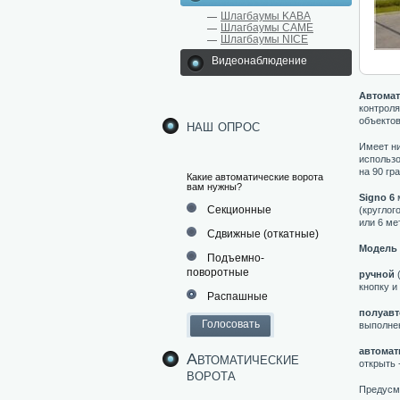
Шлагбаумы KABA
Шлагбаумы CAME
Шлагбаумы NICE
Видеонаблюдение
Автомат
контроля
объектов 
наш опрос
Имеет ни
использ
на 90 гра
Какие автоматические ворота
вам нужны?
Signo 6
м
Секционные
(круглог
или 6 ме
Сдвижные (откатные)
Модель 
Подъемно-
поворотные
ручной
(
кнопку и
Распашные
полуавт
выполнен
автомат
Автоматические
открыть -
ворота
Предусмо