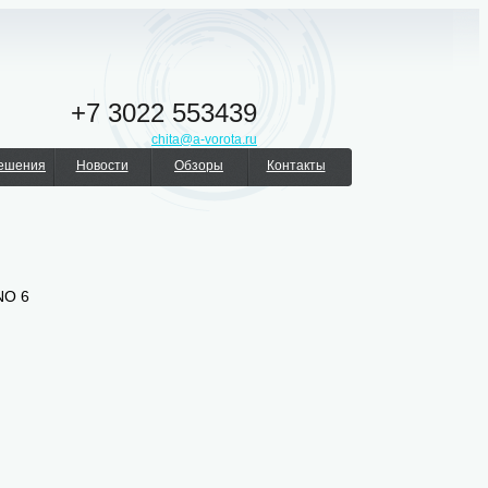
+7 3022 553439
chita@a-vorota.ru
решения
Новости
Обзоры
Контакты
NO 6