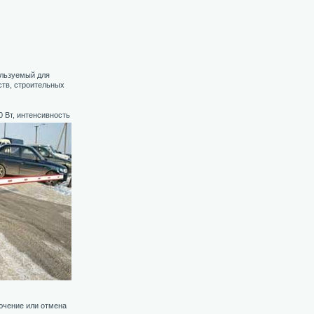
ользуемый для
ств, строительных
 Вт, интенсивность
ючение или отмена