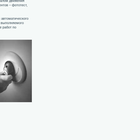
чалом движения
нтов – фототест,
я автоматического
е выполняемого
е работ по