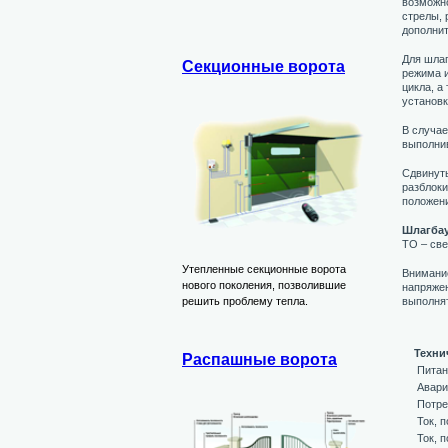
возможн
стрелы, 
дополнит
Для шлаг
Секционные ворота
режима и
цикла, а
установк
В случае
выполни
Сдвинуть
разблоки
положен
Шлагбау
ТО – све
Утепленные секционные ворота
Внимани
нового поколения, позволившие
напряжен
выполня
решить проблему тепла.
Техни
Распашные ворота
Питан
Авари
Потре
Ток, 
Ток, 