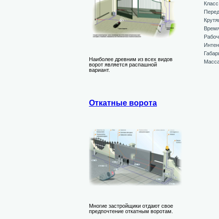
Класс
Перед
Крутя
Время
Рабоч
Интен
Габар
Наиболее древним из всех видов
Масса
ворот является распашной
вариант.
Откатные ворота
Многие застройщики отдают свое
предпочтение откатным воротам.