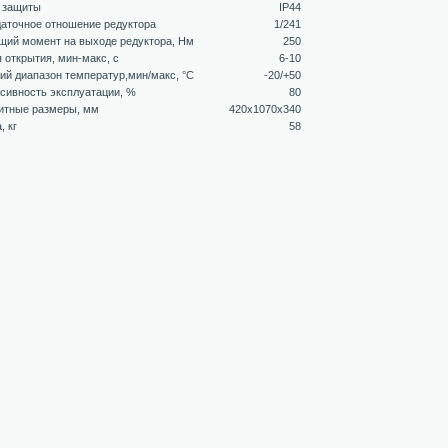
 защиты
IP44
аточное отношение редуктора
1/241
щий момент на выходе редуктора, Нм
250
 открытия, мин-макс, с
6-10
ий диапазон температур,мин/макс, °С
-20/+50
сивность эксплуатации, %
80
итные размеры, мм
420x1070x340
, кг
58