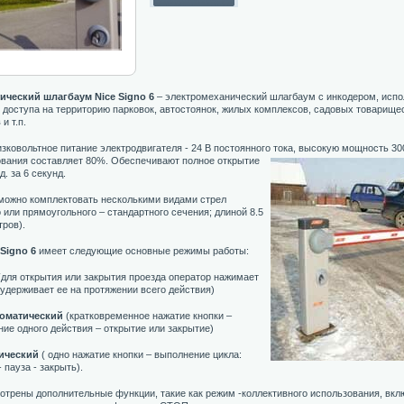
ический шлагбаум Nice Signo 6
– электромеханический шлагбаум с инкодером, исп
 доступа на территорию парковок, автостоянок, жилых комплексов, садовых товарище
и т.п.
зковольтное питание электродвигателя - 24 В постоянного тока,
высокую мощность 300
ования составляет 80%. Обеспечивают полное открытие
д. за 6 секунд.
ожно комплектовать несколькими видами стрел
о или прямоугольного – стандартного сечения; длиной 8.5
тров).
Signo 6
имеет следующие основные режимы работы:
для открытия или закрытия проезда оператор нажимает
 удерживает ее на протяжении всего действия)
оматический
(кратковременное нажатие кнопки –
ие одного действия – открытие или закрытие)
ический
( одно нажатие кнопки – выполнение цикла:
 пауза - закрыть).
трены дополнительные функции, такие как режим -коллективного использования, вкл