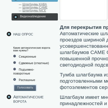
Шлагбаумы KABA
Шлагбаумы CAME
Шлагбаумы NICE
Видеонаблюдение
Для перекрытия пр
Автоматические шл
наш опрос
проездов шириной д
усовершенствованн
Какие автоматические ворота
вам нужны?
шлагбаумов CAME G
Секционные
повышенной прочно
Сдвижные (откатные)
светодиодной подсв
Подъемно-
поворотные
Тумба шлагбаума и
подготовленными м
Распашные
фотоэлементов сери
Шлагбаум имеет мн
Автоматические
ворота
принадлежностей и