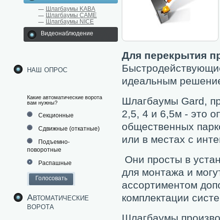
Шлагбаумы KABA
Шлагбаумы CAME
Шлагбаумы NICE
Видеонаблюдение
Для перекрытия пр
Быстродействующие
наш опрос
идеальным решением
Какие автоматические ворота
Шлагбаумы Gard, п
вам нужны?
2,5, 4 и 6,5м - это
Секционные
общественных парк
Сдвижные (откатные)
или в местах с ин
Подъемно-
поворотные
Они просты в устан
Распашные
для монтажа и мог
ассортиментом доп
комплектации сист
Автоматические
ворота
Шлагбаумы производ