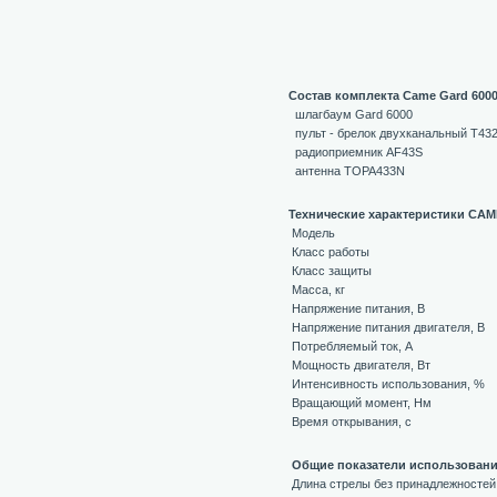
Состав комплекта Came Gard 600
шлагбаум Gard 6000
пульт - брелок двухканальный T43
радиоприемник AF43S
антенна TOPA433N
Технические характеристики CA
Модель
Класс работы
Класс защиты
Масса, кг
Напряжение питания, В
Напряжение питания двигателя, В
Потребляемый ток, А
Мощность двигателя, Вт
Интенсивность использования, %
Вращающий момент, Нм
Время открывания, с
Общие показатели использован
Длина стрелы без принадлежностей