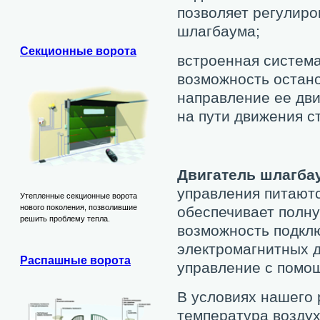
позволяет регулиро
шлагбаума;
Секционные ворота
встроенная система
возможность остан
направление ее дв
на пути движения с
Двигатель шлагба
управления питают
Утепленные секционные ворота
нового поколения, позволившие
обеспечивает полну
решить проблему тепла.
возможность подкл
электромагнитных д
Распашные ворота
управление с помо
В условиях нашего 
температура воздуха