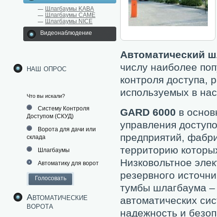
Шлагбаумы KABA
Шлагбаумы CAME
Шлагбаумы NICE
Видеонаблюдение
Автоматический ш
числу наиболее по
наш опрос
контроля доступа,
используемых в на
Что вы искали?
Систему Контроля
GARD 6000
в основ
Доступом (СКУД)
управления доступ
Ворота для дачи или
предприятий, фабри
склада
территорию которых
Шлагбаумы
Низковольтное элек
Автоматику для ворот
резервного источни
тумбы шлагбаума –
Автоматические
автоматических си
ворота
надежность и безоп