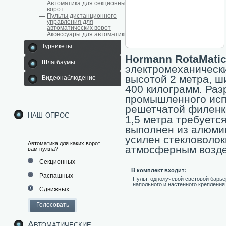
Автоматика для секционных
ворот
Пульты дистанционного
управления для
автоматических ворот
Аксессуары для автоматики
Турникеты
Hormann RotaMatic
Шлагбаумы
электромеханически
высотой 2 метра, ш
Видеонаблюдение
400 килограмм. Раз
промышленного испо
решетчатой филенко
наш опрос
1,5 метра требуетс
выполнен из алюмин
усилен стекловолок
Автоматика для каких ворот
атмосферным возде
вам нужна?
Секционных
В комплект входит:
Распашных
Пульт, однолучевой световой барь
напольного и настенного крепления
Сдвижных
Автоматические