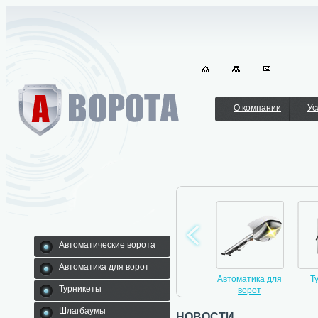
О компании
Ус
Автоматические ворота
Автоматика для ворот
никеты
Шлагбаумы
Автоматические
Автоматика для
Т
Турникеты
ворота
ворот
Шлагбаумы
новости