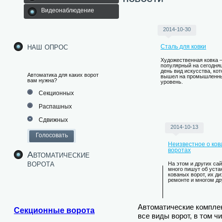
Видеонаблюдение
2014-10-30
наш опрос
Сталь для ковки
Художественная ковка –
популярный на сегодня
день вид искусства, ко
Автоматика для каких ворот
вышел на промышленн
вам нужна?
уровень.
Секционных
Распашных
Сдвижных
2014-10-13
Неизвестное о ко
воротах
Автоматические
ворота
На этом и других са
много пишут об уста
кованых ворот, их ди
ремонте и многом др
Автоматические компле
Секционные ворота
все виды ворот, в том 