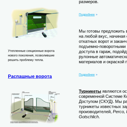
размеров.
Подробнее
Мы готовы предложить
на любой вкус, начиная
откатных ворот и зака
подъемно-поворотными 
Утепленные секционные ворота
доступа в гараж, подой
нового поколения, позволившие
рулонные автоматическ
решить проблему тепла.
материалов и окраской 
Подробнее
Распашные ворота
Турникеты
являются ос
современной Системе К
Доступом (СКУД). Мы р
турникеты известных з
производителей,
Perco,
Gotschlich
.