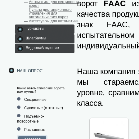
ворот
FAAC
из
Автоматика для секционных
ворот
Пульты дистанционного
качества продук
управления для
автоматических ворот
Аксессуары для автоматики
знак FAAC, 
Турникеты
испытательном
Шлагбаумы
индивидуальный
Видеонаблюдение
Наша компания 
наш опрос
мы стараем
Какие автоматические ворота
уровне, сравни
вам нужны?
Секционные
класса.
Сдвижные (откатные)
Подъемно-
поворотные
Распашные