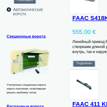
Автоматические
ворота
FAAC S418K
555.00 €
Секционные ворота
Линейный привод F
створками длиной д
внутрь, так и наруж
Утепленные секционные ворота
нового поколения, позволившие
решить проблему тепла.
FAAC 411 K
Распашные ворота