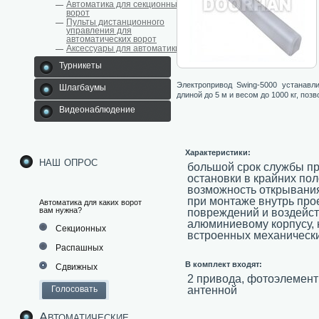
Автоматика для секционных
ворот
Пульты дистанционного
управления для
автоматических ворот
Аксессуары для автоматики
Турникеты
Электропривод Swing-5000 устанавл
Шлагбаумы
длиной до 5 м и весом до 1000 кг, позв
Видеонаблюдение
Характеристики:
наш опрос
большой срок службы пр
остановки в крайних по
возможность открывания
при монтаже внутрь про
Автоматика для каких ворот
вам нужна?
повреждений и воздейс
алюминиевому корпусу, 
Секционных
встроенных механически
Распашных
В комплект входят:
Сдвижных
2 привода, фотоэлемент
антенной
Автоматические