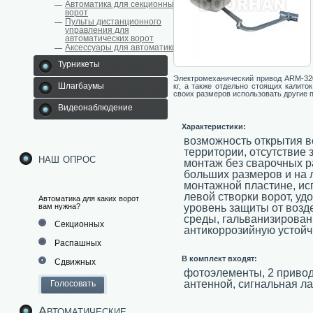
Автоматика для секционных
ворот
Пульты дистанционного
управления для
автоматических ворот
Аксессуары для автоматики
Турникеты
Электромеханический привод ARM-320
Шлагбаумы
кг, а также отдельно стоящих калито
своих размеров использовать другие 
Видеонаблюдение
Характеристики:
возможность открытия во
территории, отсутствие
наш опрос
монтаж без сварочных р
больших размеров и на 
монтажной пластине, ис
левой створки ворот, уд
Автоматика для каких ворот
уровень защиты от воз
вам нужна?
среды, гальванизирова
Секционных
антикоррозийную устойч
Распашных
В комплект входят:
Сдвижных
фотоэлементы, 2 привод
антенной, сигнальная л
Автоматические