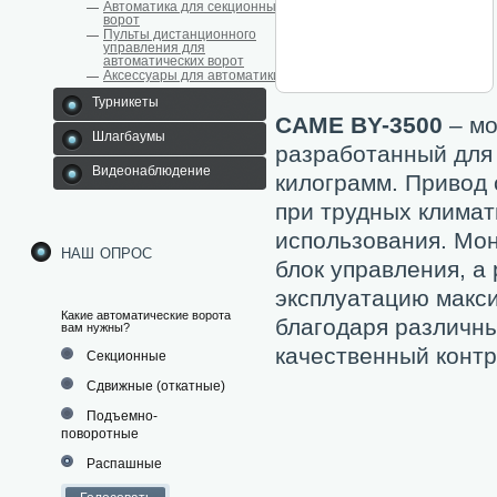
Автоматика для секционных
ворот
Пульты дистанционного
управления для
автоматических ворот
Аксессуары для автоматики
Турникеты
CAME BY-3500
– мо
Шлагбаумы
разработанный для
Видеонаблюдение
килограмм. Привод 
при трудных климат
использования. Мо
наш опрос
блок управления, 
эксплуатацию макс
Какие автоматические ворота
благодаря различн
вам нужны?
качественный контр
Секционные
Сдвижные (откатные)
Подъемно-
поворотные
Распашные