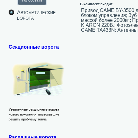
В комплект входит:
Привод CAME BY-3500 дл
Автоматические
блоком управления; Зубч
ворота
массой более 2000кг.; 
KIARON 220В.; Фотоэле
CAME TA433N; Антенный
Секционные ворота
Утепленные секционные ворота
нового поколения, позволившие
решить проблему тепла.
Распашные ворота