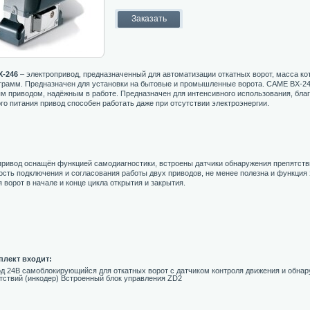
-246
– электропривод, предназначенный для автоматизации откатных ворот, масса к
ограмм. Предназначен для установки на бытовые и промышленные ворота. CAME BX-
м приводом, надёжным в работе. Предназначен для интенсивного использования, бла
го питания привод способен работать даже при отсутствии электроэнергии.
ривод оснащён функцией самодиагностики, встроены датчики обнаружения препятств
сть подключения и согласования работы двух приводов, не менее полезна и функция
 ворот в начале и конце цикла открытия и закрытия.
плект входит:
д 24В самоблокирующийся для откатных ворот с датчиком контроля движения и обна
тствий (инкодер) Встроенный блок управления ZD2