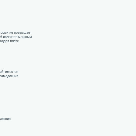
оторых не превышает
246 является мощным
годаря плате
ий, имеется
 замедления
ружения