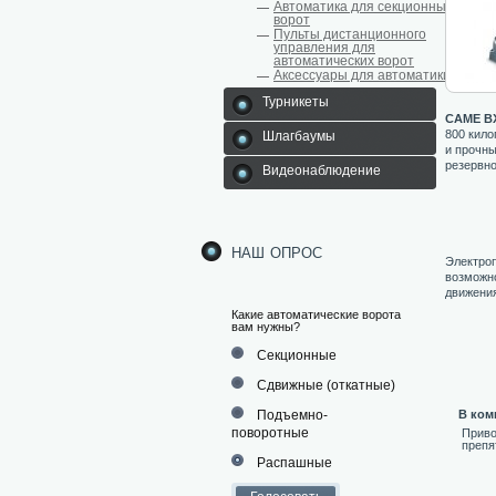
Автоматика для секционных
ворот
Пульты дистанционного
управления для
автоматических ворот
Аксессуары для автоматики
Турникеты
CAME BX
800 кил
Шлагбаумы
и прочны
резервно
Видеонаблюдение
наш опрос
Электроп
возможно
движения
Какие автоматические ворота
вам нужны?
Секционные
Сдвижные (откатные)
Подъемно-
В ком
поворотные
Приво
препя
Распашные