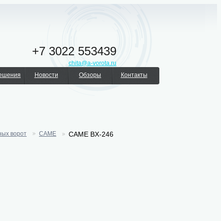
+7 3022 553439
chita@a-vorota.ru
решения
Новости
Обзоры
Контакты
ных ворот
CAME
CAME BX-246