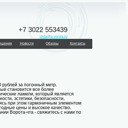
+7 3022 553439
chita@a-vorota.ru
решения
Новости
Обзоры
Контакты
 рублей за погонный метр.
рые становится все более
ические ламели, который является
сти, эстетики, безопасности,
яясь при этом гармоничным элементом
годные цены и высокое качество.
нии Ворота-чта - свяжитесь с нами по