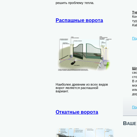
решить проблему тепла.
Ту
Ко
Распашные ворота
ту
Ka
По
Шл
св
ст
В 
Наиболее древним из всех видов
мо
ворот является распашной
ил
вариант.
до
По
Откатные ворота
Ваше 