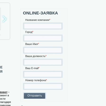
ONLINE-ЗАЯВКА
Название компании
*
Город
*
Автоматика для
Турникеты
Шлагбаумы
ворот
Ваше Имя
*
Ваша должность
*
ые
Ваш E-mail
*
ия
Номер телефона
*
ворот
–
емент в
ости
Благодаря
приводам