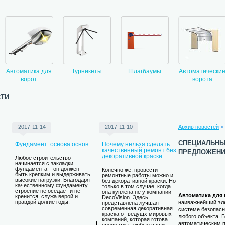
Автоматика для
Турникеты
Шлагбаумы
Автоматические
ворот
ворота
ти
2017-11-14
2017-11-10
Архив новостей
специальн
Фундамент: основа основ
Почему нельзя сделать
предложен
качественный ремонт без
декоративной краски
Любое строительство
начинается с закладки
фундамента – он должен
Конечно же, провести
быть крепким и выдерживать
ремонтные работы можно и
высокие нагрузки. Благодаря
без декоративной краски. Но
качественному фундаменту
только в том случае, когда
строение не оседает и не
она куплена не у компании
Автоматика для 
кренится, служа верой и
DecoVision. Здесь
правдой долгие годы.
наиважнейший эл
представлена лучшая
современная декоративная
системе безопасн
краска от ведущх мировых
любого объекта. 
компаний, которая готова
автоматическим 