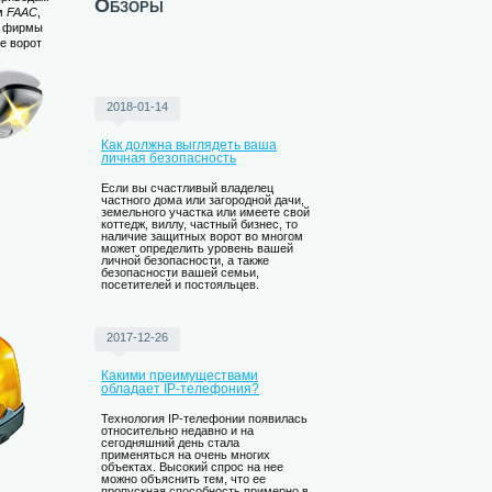
Обзоры
м
FAAC
,
й фирмы
ие ворот
2018-01-14
Как должна выглядеть ваша
личная безопасность
Если вы счастливый владелец
частного дома или загородной дачи,
земельного участка или имеете свой
коттедж, виллу, частный бизнес, то
наличие защитных ворот во многом
может определить уровень вашей
личной безопасности, а также
безопасности вашей семьи,
посетителей и постояльцев.
2017-12-26
Какими преимуществами
обладает IP-телефония?
Технология IP-телефонии появилась
относительно недавно и на
сегодняшний день стала
применяться на очень многих
объектах. Высокий спрос на нее
можно объяснить тем, что ее
пропускная способность примерно в