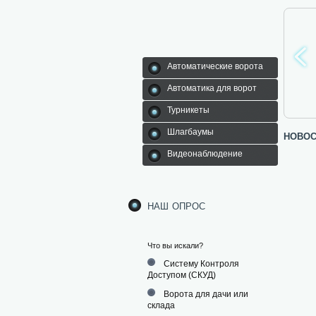
Автоматические ворота
Автоматика для ворот
томатика для
Турникеты
Шлагбаумы
Автоматические
Турникеты
ворот
ворота
Шлагбаумы
новос
Видеонаблюдение
наш опрос
Что вы искали?
Систему Контроля
Доступом (СКУД)
Ворота для дачи или
склада