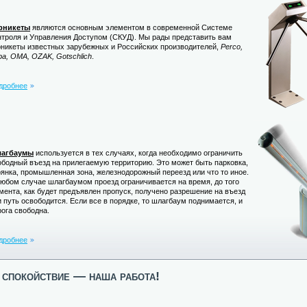
рникеты
являются основным элементом в современной Системе
нтроля и Управления Доступом (СКУД). Мы рады представить вам
рникеты известных зарубежных и Российских производителей,
Perco,
ba, OMA, OZAK, Gotschlich
.
дробнее
агбаумы
используется в тех случаях, когда необходимо ограничить
ободный въезд на прилегаемую территорию. Это может быть парковка,
оянка, промышленная зона, железнодорожный переезд или что то иное.
любом случае шлагбаумом проезд ограничивается на время, до того
мента, как будет предъявлен пропуск, получено разрешение на въезд
и путь освободится. Если все в порядке, то шлагбаум поднимается, и
рога свободна.
дробнее
спокойствие — наша работа!