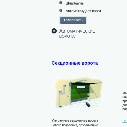
Шлагбаумы
Автоматику для ворот
Автоматические
ворота
Секционные ворота
Мы
на
пр
до
во
Утепленные секционные ворота
По
нового поколения, позволившие