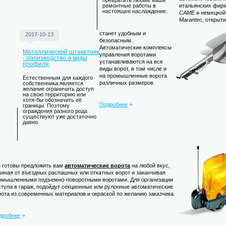
превратить любые ваши
итальянских фир
ремонтные работы в
настоящее наслаждение.
CAME
и немецко
Marantec
, открыт
станет удобным и
2017-10-13
безопасным.
Автоматические комплексы
Металлический штакетник
управления воротами
- производство и виды
устанавливаются на все
профиля
виды ворот, в том числе и
на промышленные ворота
Естественным для каждого
различных размеров.
собственника является
желание ограничить доступ
на свою территорию или
хотя-бы обозначить её
Подробнее
границы. Поэтому
ограждения разного рода
существуют уже достаточно
давно.
 готовы предложить вам
автоматические ворота
на любой вкус,
чиная от въездных распашных или откатных ворот и заканчивая
омышленными подъемно-поворотными воротами. Для организации
ступа в гараж, подойдут секционные или рулонные автоматические
рота из современных материалов и окраской по желанию заказчика.
дробнее